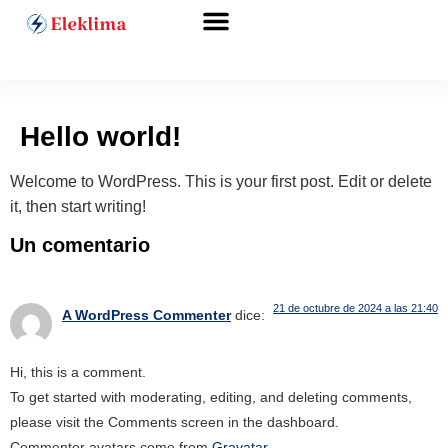
Precios y tarifas
Hello world!
Welcome to WordPress. This is your first post. Edit or delete
it, then start writing!
Un comentario
21 de octubre de 2024 a las 21:40
A WordPress Commenter
dice:
Hi, this is a comment.
To get started with moderating, editing, and deleting comments,
please visit the Comments screen in the dashboard.
Commenter avatars come from
Gravatar
.